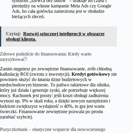
syndrom „szewca bez butów” – brakuje im czasu i
pieniędzy na własne kampanie Meta Ads czy Google
Ads, bo cała gotówka zamrożona jest w obsłudze
bieżących zleceń.
Czytaj:
Rozwój sztucznej inteligencji w obszarze
obsługi klienta.
Zdrowe podejście do finansowania: Kiedy warto
zaryzykować?
Zanim sięgniesz po zewnętrzne finansowanie, zrób chłodną
kalkulację ROI (zwrotu z inwestycji).
Kredyt gotówkowy
nie
powinien służyć do łatania dziur budżetowych w
niedochodowym biznesie. To paliwo rakietowe dla silnika,
który już działa i generuje zyski, ale potrzebuje większej
mocy. Rachunek jest prosty: jeśli koszt obsługi zadłużenia
wynosi np. 9% w skali roku, a dzięki nowym narzędziom i
ludziom zwiększysz wydajność o 40%, to gra jest warta
świeczki. Finansowanie zewnętrzne pozwala po prostu
zarabiać szybciej.
Pozyczkobank – elastyczne wsparcie dla nowoczesnego