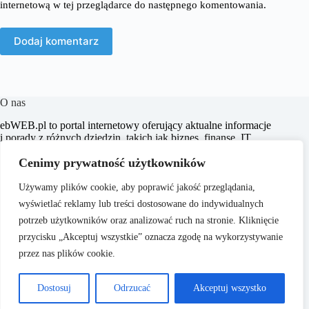
internetową w tej przeglądarce do następnego komentowania.
Dodaj komentarz
O nas
​ebWEB.pl to portal internetowy oferujący aktualne informacje
i porady z różnych dziedzin, takich jak biznes, finanse, IT,
marketing, prawo oraz e-commerce. Naszym celem jest
Cenimy prywatność użytkowników
dostarczanie rzetelnych i inspirujących treści, które wspierają
czytelników w podejmowaniu świadomych decyzji oraz
poszerzają ich horyzonty.
Używamy plików cookie, aby poprawić jakość przeglądania,
wyświetlać reklamy lub treści dostosowane do indywidualnych
potrzeb użytkowników oraz analizować ruch na stronie. Kliknięcie
przycisku „Akceptuj wszystkie” oznacza zgodę na wykorzystywanie
przez nas plików cookie.
O nas
Copyright © 2026 -
Polityka Prywatności
Dostosuj
Odrzucać
Akceptuj wszystko
ebweb.pl
Regulamin