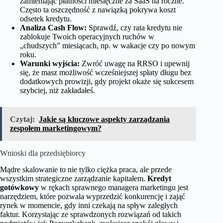
zamieniając płatności miesięczne za SaaS na roczne.
Często ta oszczędność z nawiązką pokrywa koszt
odsetek kredytu.
Analiza Cash Flow:
Sprawdź, czy rata kredytu nie
zablokuje Twoich operacyjnych ruchów w
„chudszych” miesiącach, np. w wakacje czy po nowym
roku.
Warunki wyjścia:
Zwróć uwagę na RRSO i upewnij
się, że masz możliwość wcześniejszej spłaty długu bez
dodatkowych prowizji, gdy projekt okaże się sukcesem
szybciej, niż zakładałeś.
Czytaj:
Jakie są kluczowe aspekty zarządzania
zespołem marketingowym?
Wnioski dla przedsiębiorcy
Mądre skalowanie to nie tylko ciężka praca, ale przede
wszystkim strategiczne zarządzanie kapitałem.
Kredyt
gotówkowy
w rękach sprawnego managera marketingu jest
narzędziem, które pozwala wyprzedzić konkurencję i zająć
rynek w momencie, gdy inni czekają na spływ zaległych
faktur. Korzystając ze sprawdzonych rozwiązań od takich