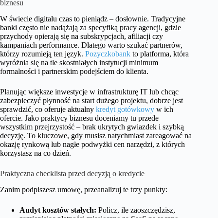
biznesu
W świecie digitalu czas to pieniądz – dosłownie. Tradycyjne
banki często nie nadążają za specyfiką pracy agencji, gdzie
przychody opierają się na subskrypcjach, afiliacji czy
kampaniach performance. Dlatego warto szukać partnerów,
którzy rozumieją ten język.
Pozyczkobank
to platforma, która
wyróżnia się na tle skostniałych instytucji minimum
formalności i partnerskim podejściem do klienta.
Planując większe inwestycje w infrastrukturę IT lub chcąc
zabezpieczyć płynność na start dużego projektu, dobrze jest
sprawdzić, co oferuje aktualny
kredyt gotówkowy
w ich
ofercie. Jako praktycy biznesu doceniamy tu przede
wszystkim przejrzystość – brak ukrytych gwiazdek i szybką
decyzję. To kluczowe, gdy musisz natychmiast zareagować na
okazję rynkową lub nagłe podwyżki cen narzędzi, z których
korzystasz na co dzień.
Praktyczna checklista przed decyzją o kredycie
Zanim podpiszesz umowę, przeanalizuj te trzy punkty:
Audyt kosztów stałych:
Policz, ile zaoszczędzisz,