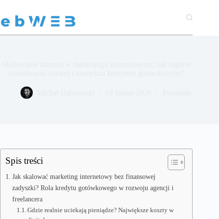
Przejdź
do
treści
Skalowanie biznesu w marketingu internetowym: Jak mądrze
sfinansować rozwój i narzędzia kredytem gotówkowym?
Michał Dąbrowski
13 lutego 2026
Pozostałe
Spis treści
Jak skalować marketing internetowy bez finansowej
zadyszki? Rola kredytu gotówkowego w rozwoju agencji i
freelancera
Gdzie realnie uciekają pieniądze? Największe koszty w