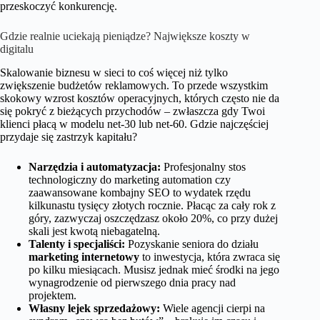
przeskoczyć konkurencję.
Gdzie realnie uciekają pieniądze? Największe koszty w
digitalu
Skalowanie biznesu w sieci to coś więcej niż tylko
zwiększenie budżetów reklamowych. To przede wszystkim
skokowy wzrost kosztów operacyjnych, których często nie da
się pokryć z bieżących przychodów – zwłaszcza gdy Twoi
klienci płacą w modelu net-30 lub net-60. Gdzie najczęściej
przydaje się zastrzyk kapitału?
Narzędzia i automatyzacja:
Profesjonalny stos
technologiczny do marketing automation czy
zaawansowane kombajny SEO to wydatek rzędu
kilkunastu tysięcy złotych rocznie. Płacąc za cały rok z
góry, zazwyczaj oszczędzasz około 20%, co przy dużej
skali jest kwotą niebagatelną.
Talenty i specjaliści:
Pozyskanie seniora do działu
marketing internetowy
to inwestycja, która zwraca się
po kilku miesiącach. Musisz jednak mieć środki na jego
wynagrodzenie od pierwszego dnia pracy nad
projektem.
Własny lejek sprzedażowy:
Wiele agencji cierpi na