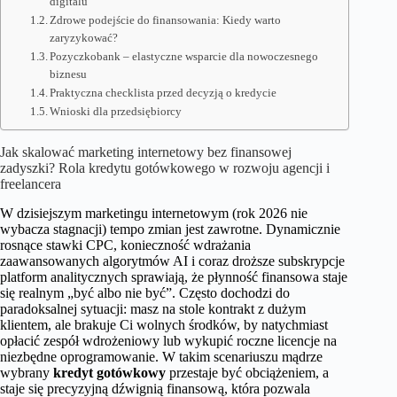
digitalu
Zdrowe podejście do finansowania: Kiedy warto
zaryzykować?
Pozyczkobank – elastyczne wsparcie dla nowoczesnego
biznesu
Praktyczna checklista przed decyzją o kredycie
Wnioski dla przedsiębiorcy
Jak skalować marketing internetowy bez finansowej
zadyszki? Rola kredytu gotówkowego w rozwoju agencji i
freelancera
W dzisiejszym marketingu internetowym (rok 2026 nie
wybacza stagnacji) tempo zmian jest zawrotne. Dynamicznie
rosnące stawki CPC, konieczność wdrażania
zaawansowanych algorytmów AI i coraz droższe subskrypcje
platform analitycznych sprawiają, że płynność finansowa staje
się realnym „być albo nie być”. Często dochodzi do
paradoksalnej sytuacji: masz na stole kontrakt z dużym
klientem, ale brakuje Ci wolnych środków, by natychmiast
opłacić zespół wdrożeniowy lub wykupić roczne licencje na
niezbędne oprogramowanie. W takim scenariuszu mądrze
wybrany
kredyt gotówkowy
przestaje być obciążeniem, a
staje się precyzyjną dźwignią finansową, która pozwala