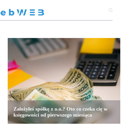
2
Założyłeś spółkę z o.o.? Oto co czeka cię w
księgowości od pierwszego miesiąca