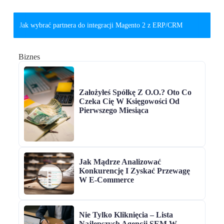
Jak wybrać partnera do integracji Magento 2 z ERP/CRM
Biznes
Założyłeś Spółkę Z O.o.? Oto Co
Czeka Cię W Księgowości Od
Pierwszego Miesiąca
Jak Mądrze Analizować
Konkurencję I Zyskać Przewagę
W E‑commerce
Nie Tylko Kliknięcia – Lista
Najlepszych Agencji SEM W