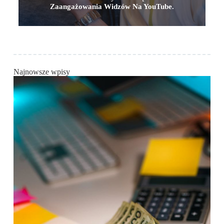
Zaangażowania Widzów Na YouTube.
Najnowsze wpisy
BIZ
Jak
e‑c