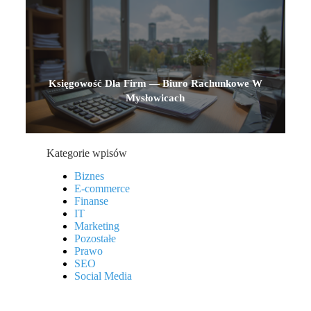
Księgowość Dla Firm — Biuro Rachunkowe W
Mysłowicach
Kategorie wpisów
Biznes
E-commerce
Finanse
IT
Marketing
Pozostałe
Prawo
SEO
Social Media