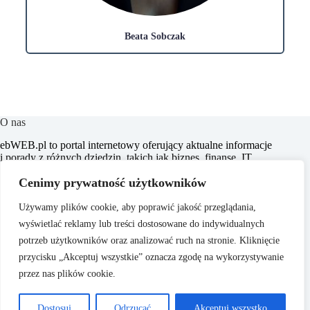
Beata Sobczak
O nas
​ebWEB.pl to portal internetowy oferujący aktualne informacje
i porady z różnych dziedzin, takich jak biznes, finanse, IT,
marketing, prawo oraz e-commerce. Naszym celem jest
Cenimy prywatność użytkowników
dostarczanie rzetelnych i inspirujących treści, które wspierają
czytelników w podejmowaniu świadomych decyzji oraz
poszerzają ich horyzonty.
Używamy plików cookie, aby poprawić jakość przeglądania,
wyświetlać reklamy lub treści dostosowane do indywidualnych
potrzeb użytkowników oraz analizować ruch na stronie. Kliknięcie
przycisku „Akceptuj wszystkie” oznacza zgodę na wykorzystywanie
przez nas plików cookie.
O nas
Copyright © 2026 -
Polityka Prywatności
Dostosuj
Odrzucać
Akceptuj wszystko