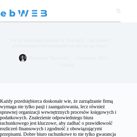
Przejdź
do
treści
Wybór idealnego partnera w finansach – jak znaleźć
profesjonalne biuro rachunkowe dla swojej firmy?
Radosław Majewski
4 listopada 2024
Finanse
Każdy przedsiębiorca doskonale wie, że zarządzanie firmą
wymaga nie tylko pasji i zaangażowania, lecz również
sprawnej organizacji wewnętrznych procesów księgowych i
podatkowych. Znalezienie odpowiedniego biura
rachunkowego jest kluczowe, aby zadbać o prawidłowość
rozliczeń finansowych i zgodność z obowiązującymi
przepisami. Dobre biuro rachunkowe to nie tylko gwarancja