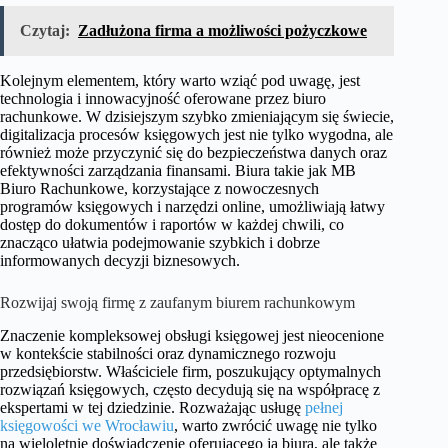
Czytaj:
Zadłużona firma a możliwości pożyczkowe
Kolejnym elementem, który warto wziąć pod uwagę, jest
technologia i innowacyjność oferowane przez biuro
rachunkowe. W dzisiejszym szybko zmieniającym się świecie,
digitalizacja procesów księgowych jest nie tylko wygodna, ale
również może przyczynić się do bezpieczeństwa danych oraz
efektywności zarządzania finansami. Biura takie jak MB
Biuro Rachunkowe, korzystające z nowoczesnych
programów księgowych i narzędzi online, umożliwiają łatwy
dostęp do dokumentów i raportów w każdej chwili, co
znacząco ułatwia podejmowanie szybkich i dobrze
informowanych decyzji biznesowych.
Rozwijaj swoją firmę z zaufanym biurem rachunkowym
Znaczenie kompleksowej obsługi księgowej jest nieocenione
w kontekście stabilności oraz dynamicznego rozwoju
przedsiębiorstw. Właściciele firm, poszukujący optymalnych
rozwiązań księgowych, często decydują się na współpracę z
ekspertami w tej dziedzinie. Rozważając usługę
pełnej
księgowości we Wrocławiu
, warto zwrócić uwagę nie tylko
na wieloletnie doświadczenie oferującego ją biura, ale także