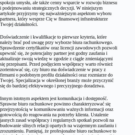
spokoju umysłu, ale także cenny wsparcie w rozwoju biznesu
i podejmowaniu strategicznych decyzji. W niniejszym
artykule przyjrzymy się najważniejszym aspektom wyboru
partnera, który wesprze Cię w finansowej infrastrukturze
Twojej działalności.
Doświadczenie i kwalifikacje to pierwsze kryteria, które
należy brać pod uwagę przy wyborze biura rachunkowego.
Sprawdzenie certyfikatów oraz licencji zawodowych pozwoli
upewnić się, że potencjalny partner jest godny zaufania i
aktualizuje swoją wiedzę w zgodzie z ciągle zmieniającymi
się przepisami. Przed podjęciem współpracy warto również
zorientować się, czy biuro ma doświadczenie w pracy z
firmami o podobnym profilu działalności oraz rozmiarze do
Twojej. Specjalizacja w określonej branży może przyczynić
się do bardziej efektywnego i precyzyjnego doradztwa.
Innym istotnym aspektem jest komunikacja i dostępność.
Sprawne biuro rachunkowe powinno charakteryzować się
przejrzystością w komunikowaniu ważnych informacji oraz
gotowością do reagowania na potrzeby klienta. Ustalenie
jasnych zasad współpracy i regularnych spotkań pozwoli na
budowanie silnych relacji opartych na wzajemnym zaufaniu i
zrozumieniu. Pamiętaj, że profesjonalne biuro rachunkowe to