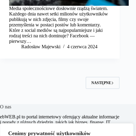
Media społecznościowe dosłownie rządzą światem.
Każdego dnia nawet setki milionów użytkowników
publikują w nich zdjęcia, filmy czy swoje
przemyślenia w postaci postów lub komentarzy.
Które z social mediów są najpopularniejsze i jaki
rodzaj treści na nich dominuje? Facebook —
pierwszy…
Radosław Majewski
4 czerwca 2024
NASTĘPNE
O nas
​ebWEB.pl to portal internetowy oferujący aktualne informacje
i porady z różnych dziedzin, takich jak biznes, finanse, IT,
marketing, prawo oraz e-commerce. Naszym celem jest
Cenimy prywatność użytkowników
dostarczanie rzetelnych i inspirujących treści, które wspierają