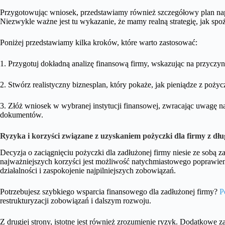
Przygotowując wniosek, przedstawiamy również szczegółowy plan napra
Niezwykle ważne jest tu wykazanie, że mamy realną strategię, jak sp
Poniżej przedstawiamy kilka kroków, które warto zastosować:
1. Przygotuj dokładną analizę finansową firmy, wskazując na przyczyn
2. Stwórz realistyczny biznesplan, który pokaże, jak pieniądze z poży
3. Złóż wniosek w wybranej instytucji finansowej, zwracając uwagę
dokumentów.
Ryzyka i korzyści związane z uzyskaniem pożyczki dla firmy z dł
Decyzja o zaciągnięciu pożyczki dla zadłużonej firmy niesie ze sobą z
najważniejszych korzyści jest możliwość natychmiastowego poprawie
działalności i zaspokojenie najpilniejszych zobowiązań.
Potrzebujesz szybkiego wsparcia finansowego dla zadłużonej firmy?
P
restrukturyzacji zobowiązań i dalszym rozwoju.
Z drugiej strony, istotne jest również zrozumienie ryzyk. Dodatkowe z