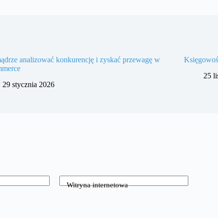
ądrze analizować konkurencję i zyskać przewagę w
Księgowoś
mmerce
25 l
29 stycznia 2026
Witryna internetowa