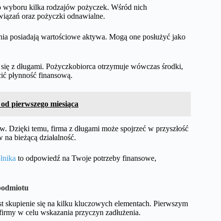
o wyboru kilka rodzajów pożyczek. Wśród nich
owiązań oraz pożyczki odnawialne.
enia posiadają wartościowe aktywa. Mogą one posłużyć jako
ą się z długami. Pożyczkobiorca otrzymuje wówczas środki,
ić płynność finansową.
i od pierwszego miesiąca
w. Dzięki temu, firma z długami może spojrzeć w przyszłość
 na bieżącą działalność.
olnika
to odpowiedź na Twoje potrzeby finansowe,
podmiotu
est skupienie się na kilku kluczowych elementach. Pierwszym
ej firmy w celu wskazania przyczyn zadłużenia.