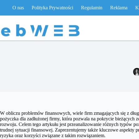
Przejdź
O nas
Polityka Prywatności
Regulamin
Reklama
K
do
treści
W obliczu problemów finansowych, wiele firm zmagających się z dłu
pożyczka dla zadłużonej firmy, która pozwala na pokrycie bieżących 
rozwoju. Celem tego artykułu jest przeanalizowanie różnych typów 
trudnej sytuacji finansowej. Zaprezentujemy także kluczowe aspekt
ryzyka oraz korzyści związane z takim rozwiązaniem.