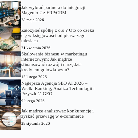
Jak wybrać partnera do integracji
Magento 2 z ERP/CRM
28 maja 2026
Założyłeś spółkę z o.o.? Oto co czeka
cię w księgowości od pierwszego
miesiąca
21 kwietnia 2026
Skalowanie biznesu w marketingu
internetowym: Jak mądrze
sfinansować rozwój i narzędzia
kredytem gotówkowym?
13 lutego 2026
Najlepsza Agencja SEO AI 2026 –
Wielki Ranking, Analiza Technologii i
Przyszłość GEO
9 lutego 2026
Jak mądrze analizować konkurencję i
zyskać przewagę w e‑commerce
29 stycznia 2026