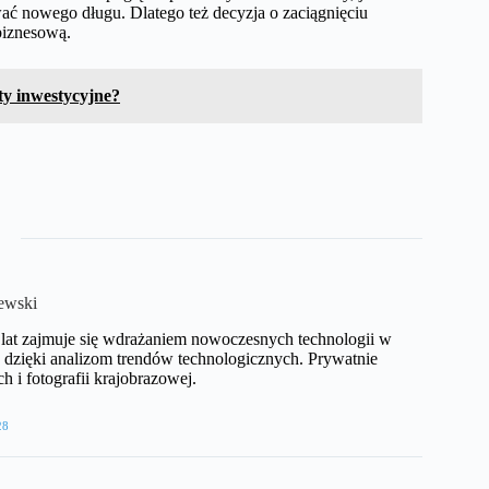
iwać nowego długu. Dlatego też decyzja o zaciągnięciu
biznesową.
ty inwestycyjne?
ewski
 lat zajmuje się wdrażaniem nowoczesnych technologii w
y dzięki analizom trendów technologicznych. Prywatnie
 i fotografii krajobrazowej.
28