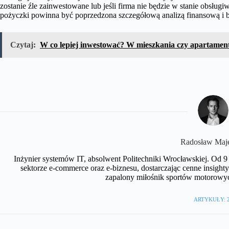
zostanie źle zainwestowane lub jeśli firma nie będzie w stanie obsług
pożyczki powinna być poprzedzona szczegółową analizą finansową i 
Czytaj:
W co lepiej inwestować? W mieszkania czy apartamen
Radosław Maj
Inżynier systemów IT, absolwent Politechniki Wrocławskiej. Od 9
sektorze e-commerce oraz e-biznesu, dostarczając cenne insight
zapalony miłośnik sportów motorowych
ARTYKUŁY: 