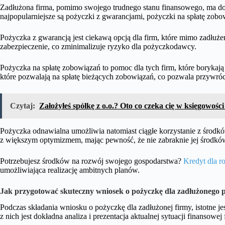
Zadłużona firma, pomimo swojego trudnego stanu finansowego, ma d
najpopularniejsze są pożyczki z gwarancjami, pożyczki na spłatę zob
Pożyczka z gwarancją jest ciekawą opcją dla firm, które mimo zadłuż
zabezpieczenie, co zminimalizuje ryzyko dla pożyczkodawcy.
Pożyczka na spłatę zobowiązań to pomoc dla tych firm, które borykaj
które pozwalają na spłatę bieżących zobowiązań, co pozwala przywróc
Czytaj:
Założyłeś spółkę z o.o.? Oto co czeka cię w księgowośc
Pożyczka odnawialna umożliwia natomiast ciągłe korzystanie z środkó
z większym optymizmem, mając pewność, że nie zabraknie jej środków
Potrzebujesz środków na rozwój swojego gospodarstwa?
Kredyt dla r
umożliwiająca realizację ambitnych planów.
Jak przygotować skuteczny wniosek o pożyczkę dla zadłużonego 
Podczas składania wniosku o pożyczkę dla zadłużonej firmy, istotne j
z nich jest dokładna analiza i prezentacja aktualnej sytuacji finansow