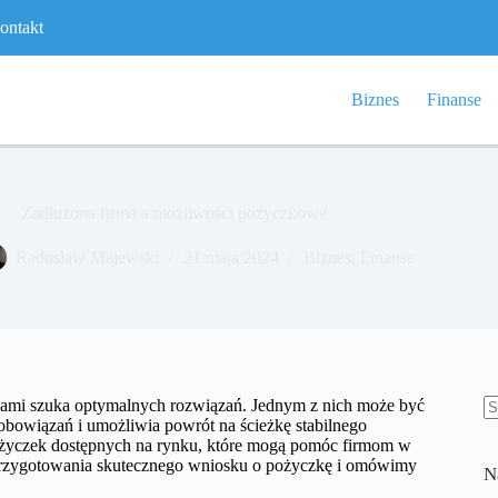
ontakt
Biznes
Finanse
Zadłużona firma a możliwości pożyczkowe
Radosław Majewski
21 maja 2024
Biznes
,
Finanse
gami szuka optymalnych rozwiązań. Jednym z nich może być
zobowiązań i umożliwia powrót na ścieżkę stabilnego
B
pożyczek dostępnych na rynku, które mogą pomóc firmom w
w
y przygotowania skutecznego wniosku o pożyczkę i omówimy
N