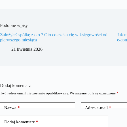
Podobne wpisy
Założyłeś spółkę z o.o.? Oto co czeka cię w księgowości od
Jak m
pierwszego miesiąca
e‑co
21 kwietnia 2026
Dodaj komentarz
Twój adres email nie zostanie opublikowany.
Wymagane pola są oznaczone
*
Nazwa
*
Adres e-mail
*
Dodaj komentarz
*