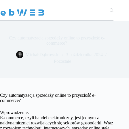
Przejdź
do
treści
Czy automatyzacja sprzedaży online to przyszłość e-
commerce?
Michał Dąbrowski
3 października 2024
Pozostałe
Czy automatyzacja sprzedaży online to przyszłość e-
commerce?
Wprowadzenie:
E-commerce, czyli handel elektroniczny, jest jednym z
najdynamiczniej rozwijających się sektorów gospodarki. Wraz
z rozwojem technologii internetowych, sprzedaż online stała