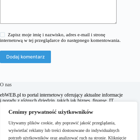
Zapisz moje imię i nazwisko, adres e-mail i stronę
internetową w tej przeglądarce do następnego komentowania.
Dodaj komentarz
O nas
​ebWEB.pl to portal internetowy oferujący aktualne informacje
i porady z różnych dziedzin, takich jak biznes, finanse, IT,
marketing, prawo oraz e-commerce. Naszym celem jest
Cenimy prywatność użytkowników
dostarczanie rzetelnych i inspirujących treści, które wspierają
czytelników w podejmowaniu świadomych decyzji oraz
poszerzają ich horyzonty.
Używamy plików cookie, aby poprawić jakość przeglądania,
wyświetlać reklamy lub treści dostosowane do indywidualnych
potrzeb użytkowników oraz analizować ruch na stronie. Kliknięcie