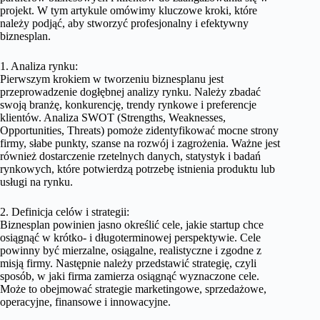
projekt. W tym artykule omówimy kluczowe kroki, które
należy podjąć, aby stworzyć profesjonalny i efektywny
biznesplan.
1. Analiza rynku:
Pierwszym krokiem w tworzeniu biznesplanu jest
przeprowadzenie dogłębnej analizy rynku. Należy zbadać
swoją branżę, konkurencję, trendy rynkowe i preferencje
klientów. Analiza SWOT (Strengths, Weaknesses,
Opportunities, Threats) pomoże zidentyfikować mocne strony
firmy, słabe punkty, szanse na rozwój i zagrożenia. Ważne jest
również dostarczenie rzetelnych danych, statystyk i badań
rynkowych, które potwierdzą potrzebę istnienia produktu lub
usługi na rynku.
2. Definicja celów i strategii:
Biznesplan powinien jasno określić cele, jakie startup chce
osiągnąć w krótko- i długoterminowej perspektywie. Cele
powinny być mierzalne, osiągalne, realistyczne i zgodne z
misją firmy. Następnie należy przedstawić strategię, czyli
sposób, w jaki firma zamierza osiągnąć wyznaczone cele.
Może to obejmować strategie marketingowe, sprzedażowe,
operacyjne, finansowe i innowacyjne.