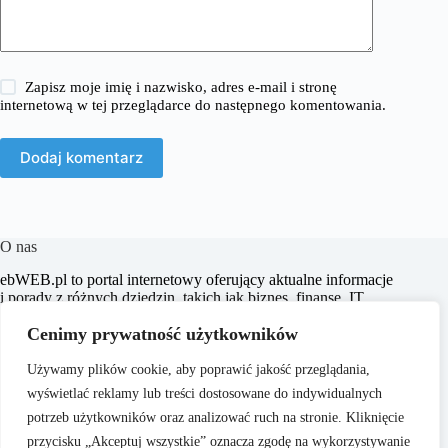
Zapisz moje imię i nazwisko, adres e-mail i stronę
internetową w tej przeglądarce do następnego komentowania.
Dodaj komentarz
O nas
​ebWEB.pl to portal internetowy oferujący aktualne informacje
i porady z różnych dziedzin, takich jak biznes, finanse, IT,
marketing, prawo oraz e-commerce. Naszym celem jest
Cenimy prywatność użytkowników
dostarczanie rzetelnych i inspirujących treści, które wspierają
czytelników w podejmowaniu świadomych decyzji oraz
poszerzają ich horyzonty.
Używamy plików cookie, aby poprawić jakość przeglądania,
wyświetlać reklamy lub treści dostosowane do indywidualnych
potrzeb użytkowników oraz analizować ruch na stronie. Kliknięcie
przycisku „Akceptuj wszystkie” oznacza zgodę na wykorzystywanie