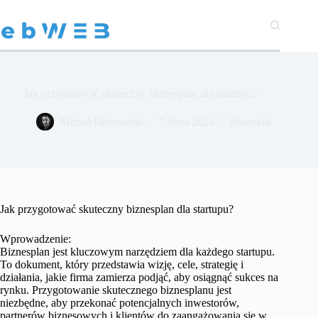
Przejdź
do
treści
Jak przygotować skuteczny biznesplan dla startupu?
Michał Dąbrowski
7 lipca 2024
Pozostałe
Jak przygotować skuteczny biznesplan dla startupu?
Wprowadzenie:
Biznesplan jest kluczowym narzędziem dla każdego startupu.
To dokument, który przedstawia wizję, cele, strategię i
działania, jakie firma zamierza podjąć, aby osiągnąć sukces na
rynku. Przygotowanie skutecznego biznesplanu jest
niezbędne, aby przekonać potencjalnych inwestorów,
partnerów biznesowych i klientów do zaangażowania się w