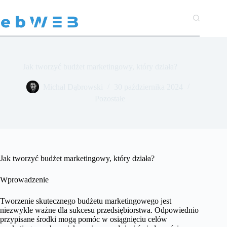
Przejdź
do
treści
Jak tworzyć budżet marketingowy, który działa?
Michał Dąbrowski
30 października 2024
Pozostałe
Jak tworzyć budżet marketingowy, który działa?
Wprowadzenie
Tworzenie skutecznego budżetu marketingowego jest
niezwykle ważne dla sukcesu przedsiębiorstwa. Odpowiednio
przypisane środki mogą pomóc w osiągnięciu celów