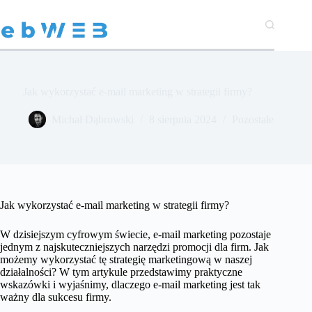
Przejdź
do
treści
Jak wykorzystać e-mail marketing w strategii firmy?
Michał Dąbrowski
8 sierpnia 2024
Pozostałe
Jak wykorzystać e-mail marketing w strategii firmy?
W dzisiejszym cyfrowym świecie, e-mail marketing pozostaje
jednym z najskuteczniejszych narzędzi promocji dla firm. Jak
możemy wykorzystać tę strategię marketingową w naszej
działalności? W tym artykule przedstawimy praktyczne
wskazówki i wyjaśnimy, dlaczego e-mail marketing jest tak
ważny dla sukcesu firmy.