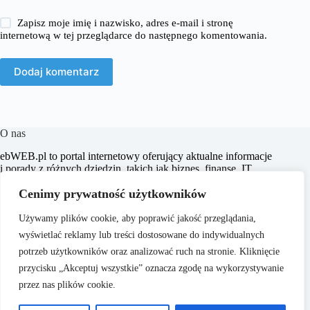
Zapisz moje imię i nazwisko, adres e-mail i stronę
internetową w tej przeglądarce do następnego komentowania.
Dodaj komentarz
O nas
​ebWEB.pl to portal internetowy oferujący aktualne informacje
i porady z różnych dziedzin, takich jak biznes, finanse, IT,
marketing, prawo oraz e-commerce. Naszym celem jest
Cenimy prywatność użytkowników
dostarczanie rzetelnych i inspirujących treści, które wspierają
czytelników w podejmowaniu świadomych decyzji oraz
poszerzają ich horyzonty.
Używamy plików cookie, aby poprawić jakość przeglądania,
wyświetlać reklamy lub treści dostosowane do indywidualnych
potrzeb użytkowników oraz analizować ruch na stronie. Kliknięcie
przycisku „Akceptuj wszystkie” oznacza zgodę na wykorzystywanie
przez nas plików cookie.
O nas