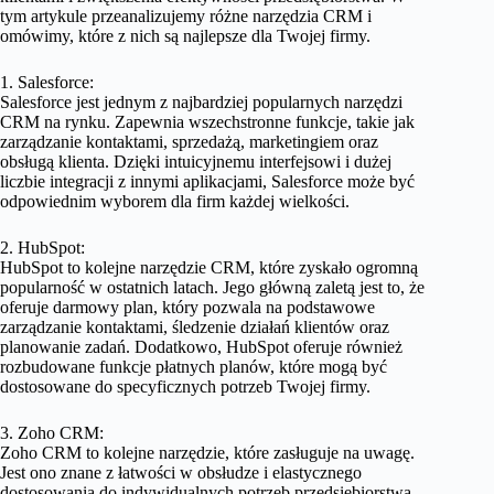
tym artykule przeanalizujemy różne narzędzia CRM i
omówimy, które z nich są najlepsze dla Twojej firmy.
1. Salesforce:
Salesforce jest jednym z najbardziej popularnych narzędzi
CRM na rynku. Zapewnia wszechstronne funkcje, takie jak
zarządzanie kontaktami, sprzedażą, marketingiem oraz
obsługą klienta. Dzięki intuicyjnemu interfejsowi i dużej
liczbie integracji z innymi aplikacjami, Salesforce może być
odpowiednim wyborem dla firm każdej wielkości.
2. HubSpot:
HubSpot to kolejne narzędzie CRM, które zyskało ogromną
popularność w ostatnich latach. Jego główną zaletą jest to, że
oferuje darmowy plan, który pozwala na podstawowe
zarządzanie kontaktami, śledzenie działań klientów oraz
planowanie zadań. Dodatkowo, HubSpot oferuje również
rozbudowane funkcje płatnych planów, które mogą być
dostosowane do specyficznych potrzeb Twojej firmy.
3. Zoho CRM:
Zoho CRM to kolejne narzędzie, które zasługuje na uwagę.
Jest ono znane z łatwości w obsłudze i elastycznego
dostosowania do indywidualnych potrzeb przedsiębiorstwa.