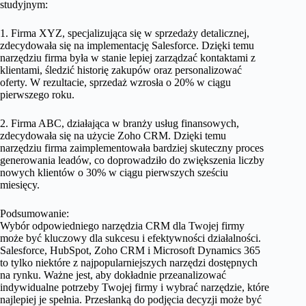
studyjnym:
1. Firma XYZ, specjalizująca się w sprzedaży detalicznej,
zdecydowała się na implementację Salesforce. Dzięki temu
narzędziu firma była w stanie lepiej zarządzać kontaktami z
klientami, śledzić historię zakupów oraz personalizować
oferty. W rezultacie, sprzedaż wzrosła o 20% w ciągu
pierwszego roku.
2. Firma ABC, działająca w branży usług finansowych,
zdecydowała się na użycie Zoho CRM. Dzięki temu
narzędziu firma zaimplementowała bardziej skuteczny proces
generowania leadów, co doprowadziło do zwiększenia liczby
nowych klientów o 30% w ciągu pierwszych sześciu
miesięcy.
Podsumowanie:
Wybór odpowiedniego narzędzia CRM dla Twojej firmy
może być kluczowy dla sukcesu i efektywności działalności.
Salesforce, HubSpot, Zoho CRM i Microsoft Dynamics 365
to tylko niektóre z najpopularniejszych narzędzi dostępnych
na rynku. Ważne jest, aby dokładnie przeanalizować
indywidualne potrzeby Twojej firmy i wybrać narzędzie, które
najlepiej je spełnia. Przesłanką do podjęcia decyzji może być