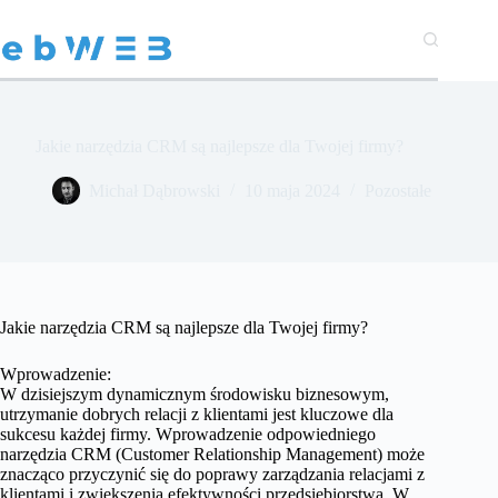
Przejdź
do
treści
Jakie narzędzia CRM są najlepsze dla Twojej firmy?
Michał Dąbrowski
10 maja 2024
Pozostałe
Jakie narzędzia CRM są najlepsze dla Twojej firmy?
Wprowadzenie:
W dzisiejszym dynamicznym środowisku biznesowym,
utrzymanie dobrych relacji z klientami jest kluczowe dla
sukcesu każdej firmy. Wprowadzenie odpowiedniego
narzędzia CRM (Customer Relationship Management) może
znacząco przyczynić się do poprawy zarządzania relacjami z
klientami i zwiększenia efektywności przedsiębiorstwa. W