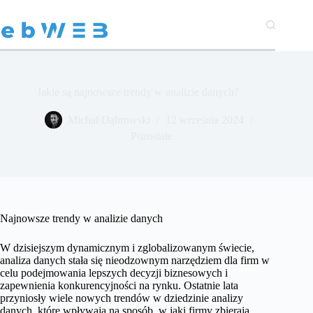
Przejdź
do
treści
Jakie są najnowsze trendy w analizie danych?
Michał Dąbrowski
12 września 2024
Pozostałe
Najnowsze trendy w analizie danych
W dzisiejszym dynamicznym i zglobalizowanym świecie,
analiza danych stała się nieodzownym narzędziem dla firm w
celu podejmowania lepszych decyzji biznesowych i
zapewnienia konkurencyjności na rynku. Ostatnie lata
przyniosły wiele nowych trendów w dziedzinie analizy
danych, które wpływają na sposób, w jaki firmy zbierają,