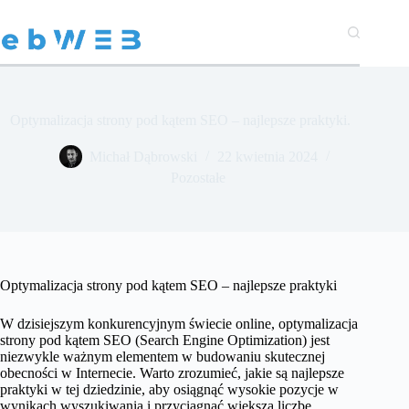
Przejdź
do
treści
Optymalizacja strony pod kątem SEO – najlepsze praktyki.
Michał Dąbrowski
22 kwietnia 2024
Pozostałe
Optymalizacja strony pod kątem SEO – najlepsze praktyki
W dzisiejszym konkurencyjnym świecie online, optymalizacja
strony pod kątem SEO (Search Engine Optimization) jest
niezwykle ważnym elementem w budowaniu skutecznej
obecności w Internecie. Warto zrozumieć, jakie są najlepsze
praktyki w tej dziedzinie, aby osiągnąć wysokie pozycje w
wynikach wyszukiwania i przyciągnąć większą liczbę