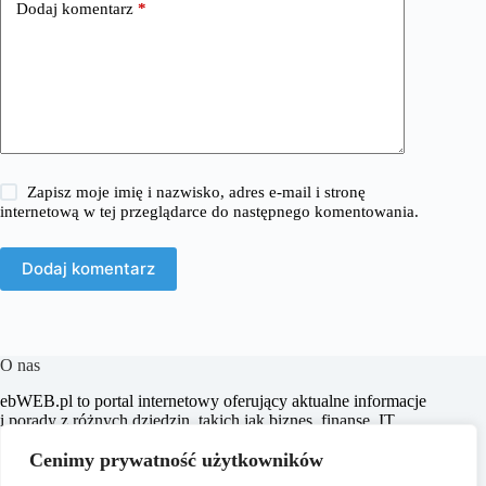
Dodaj komentarz
*
Zapisz moje imię i nazwisko, adres e-mail i stronę
internetową w tej przeglądarce do następnego komentowania.
Dodaj komentarz
O nas
​ebWEB.pl to portal internetowy oferujący aktualne informacje
i porady z różnych dziedzin, takich jak biznes, finanse, IT,
marketing, prawo oraz e-commerce. Naszym celem jest
Cenimy prywatność użytkowników
dostarczanie rzetelnych i inspirujących treści, które wspierają
czytelników w podejmowaniu świadomych decyzji oraz