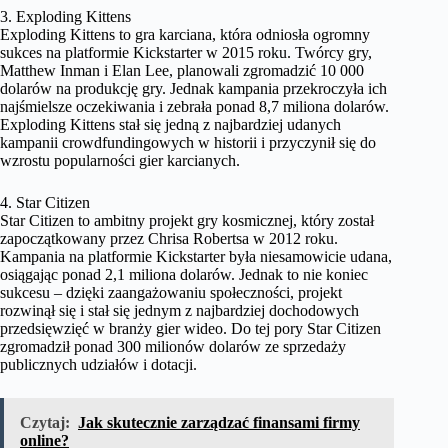
3. Exploding Kittens
Exploding Kittens to gra karciana, która odniosła ogromny
sukces na platformie Kickstarter w 2015 roku. Twórcy gry,
Matthew Inman i Elan Lee, planowali zgromadzić 10 000
dolarów na produkcję gry. Jednak kampania przekroczyła ich
najśmielsze oczekiwania i zebrała ponad 8,7 miliona dolarów.
Exploding Kittens stał się jedną z najbardziej udanych
kampanii crowdfundingowych w historii i przyczynił się do
wzrostu popularności gier karcianych.
4. Star Citizen
Star Citizen to ambitny projekt gry kosmicznej, który został
zapoczątkowany przez Chrisa Robertsa w 2012 roku.
Kampania na platformie Kickstarter była niesamowicie udana,
osiągając ponad 2,1 miliona dolarów. Jednak to nie koniec
sukcesu – dzięki zaangażowaniu społeczności, projekt
rozwinął się i stał się jednym z najbardziej dochodowych
przedsięwzięć w branży gier wideo. Do tej pory Star Citizen
zgromadził ponad 300 milionów dolarów ze sprzedaży
publicznych udziałów i dotacji.
Czytaj:
Jak skutecznie zarządzać finansami firmy
online?