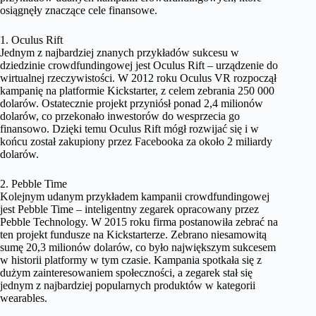
osiągnęły znaczące cele finansowe.
1. Oculus Rift
Jednym z najbardziej znanych przykładów sukcesu w
dziedzinie crowdfundingowej jest Oculus Rift – urządzenie do
wirtualnej rzeczywistości. W 2012 roku Oculus VR rozpoczął
kampanię na platformie Kickstarter, z celem zebrania 250 000
dolarów. Ostatecznie projekt przyniósł ponad 2,4 milionów
dolarów, co przekonało inwestorów do wesprzecia go
finansowo. Dzięki temu Oculus Rift mógł rozwijać się i w
końcu został zakupiony przez Facebooka za około 2 miliardy
dolarów.
2. Pebble Time
Kolejnym udanym przykładem kampanii crowdfundingowej
jest Pebble Time – inteligentny zegarek opracowany przez
Pebble Technology. W 2015 roku firma postanowiła zebrać na
ten projekt fundusze na Kickstarterze. Zebrano niesamowitą
sumę 20,3 milionów dolarów, co było największym sukcesem
w historii platformy w tym czasie. Kampania spotkała się z
dużym zainteresowaniem społeczności, a zegarek stał się
jednym z najbardziej popularnych produktów w kategorii
wearables.