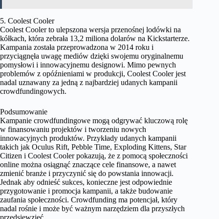
5. Coolest Cooler
Coolest Cooler to ulepszona wersja przenośnej lodówki na
kółkach, która zebrała 13,2 miliona dolarów na Kickstarterze.
Kampania została przeprowadzona w 2014 roku i
przyciągnęła uwagę mediów dzięki swojemu oryginalnemu
pomysłowi i innowacyjnemu designowi. Mimo pewnych
problemów z opóźnieniami w produkcji, Coolest Cooler jest
nadal uznawany za jedną z najbardziej udanych kampanii
crowdfundingowych.
Podsumowanie
Kampanie crowdfundingowe mogą odgrywać kluczową rolę
w finansowaniu projektów i tworzeniu nowych
innowacyjnych produktów. Przykłady udanych kampanii
takich jak Oculus Rift, Pebble Time, Exploding Kittens, Star
Citizen i Coolest Cooler pokazują, że z pomocą społeczności
online można osiągnąć znaczące cele finansowe, a nawet
zmienić branże i przyczynić się do powstania innowacji.
Jednak aby odnieść sukces, konieczne jest odpowiednie
przygotowanie i promocja kampanii, a także budowanie
zaufania społeczności. Crowdfunding ma potencjał, który
nadal rośnie i może być ważnym narzędziem dla przyszłych
przedsięwzięć.