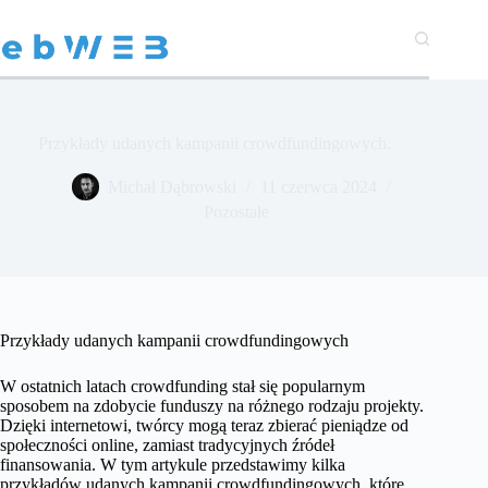
Przejdź
do
treści
Przykłady udanych kampanii crowdfundingowych.
Michał Dąbrowski
11 czerwca 2024
Pozostałe
Przykłady udanych kampanii crowdfundingowych
W ostatnich latach crowdfunding stał się popularnym
sposobem na zdobycie funduszy na różnego rodzaju projekty.
Dzięki internetowi, twórcy mogą teraz zbierać pieniądze od
społeczności online, zamiast tradycyjnych źródeł
finansowania. W tym artykule przedstawimy kilka
przykładów udanych kampanii crowdfundingowych, które