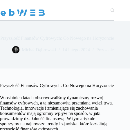
Przejdź
do
treści
Przyszłość Finansów Cyfrowych: Co Nowego na Horyzoncie
Michał Dąbrowski
14 lutego 2024
Pozostałe
Przyszłość Finansów Cyfrowych: Co Nowego na Horyzoncie
W ostatnich latach obserwowaliśmy dynamiczny rozwój
finansów cyfrowych, a ta niesamowita przemiana wciąż trwa.
Technologia, innowacje i zmieniające się zachowania
konsumentów mają ogromny wpływ na sposób, w jaki
prowadzimy działalność finansową. W tym artykule
spojrzymy na najnowsze trendy i zjawiska, które kształtują
przyszłość finansów cyfrowych.