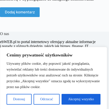
Dodaj komentarz
O nas
​ebWEB.pl to portal internetowy oferujący aktualne informacje
i porady z różnych dziedzin, takich jak biznes, finanse, IT,
marketing, prawo oraz e-commerce. Naszym celem jest
Cenimy prywatność użytkowników
dostarczanie rzetelnych i inspirujących treści, które wspierają
czytelników w podejmowaniu świadomych decyzji oraz
poszerzają ich horyzonty.
Używamy plików cookie, aby poprawić jakość przeglądania,
wyświetlać reklamy lub treści dostosowane do indywidualnych
potrzeb użytkowników oraz analizować ruch na stronie. Kliknięcie
przycisku „Akceptuj wszystkie” oznacza zgodę na wykorzystywanie
przez nas plików cookie.
O nas
Copyright © 2026 -
Polityka Prywatności
Dostosuj
Odrzucać
Akceptuj wszystko
ebweb.pl
Regulamin
Reklama
Kontakt