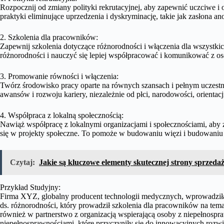
Rozpocznij od zmiany polityki rekrutacyjnej, aby zapewnić uczciwe 
praktyki eliminujące uprzedzenia i dyskryminację, takie jak zasłona 
2. Szkolenia dla pracowników:
Zapewnij szkolenia dotyczące różnorodności i włączenia dla wszystk
różnorodności i nauczyć się lepiej współpracować i komunikować z os
3. Promowanie równości i włączenia:
Twórz środowisko pracy oparte na równych szansach i pełnym uczestn
awansów i rozwoju kariery, niezależnie od płci, narodowości, orientac
4. Współpraca z lokalną społecznością:
Nawiąż współpracę z lokalnymi organizacjami i społecznościami, aby
się w projekty społeczne. To pomoże w budowaniu więzi i budowani
Czytaj:
Jakie są kluczowe elementy skutecznej strony sprzeda
Przykład Studyjny:
Firma XYZ, globalny producent technologii medycznych, wprowadziła 
ds. różnorodności, który prowadził szkolenia dla pracowników na tem
również w partnerstwo z organizacją wspierającą osoby z niepełnosp
niepełnosprawnościami, które przyczyniły się do innowacyjnych roz