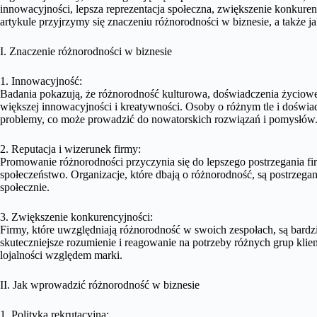
innowacyjności, lepsza reprezentacja społeczna, zwiększenie konkur
artykule przyjrzymy się znaczeniu różnorodności w biznesie, a także j
I. Znaczenie różnorodności w biznesie
1. Innowacyjność:
Badania pokazują, że różnorodność kulturowa, doświadczenia życiow
większej innowacyjności i kreatywności. Osoby o różnym tle i doświa
problemy, co może prowadzić do nowatorskich rozwiązań i pomysłów
2. Reputacja i wizerunek firmy:
Promowanie różnorodności przyczynia się do lepszego postrzegania fi
społeczeństwo. Organizacje, które dbają o różnorodność, są postrzegan
społecznie.
3. Zwiększenie konkurencyjności:
Firmy, które uwzględniają różnorodność w swoich zespołach, są bard
skuteczniejsze rozumienie i reagowanie na potrzeby różnych grup klien
lojalności względem marki.
II. Jak wprowadzić różnorodność w biznesie
1. Polityka rekrutacyjna: