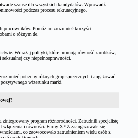
i otwarte szanse dla wszystkich kandydatów. Wprowadź
anonimowości podczas procesu rekrutacyjnego.
ich pracowników. Pomóż im zrozumieć korzyści
obami o różnym tle.
ictwie. Wdrażaj polityki, które promują równość zarobków,
ji seksualnej czy niepełnosprawności.
 zrozumieć potrzeby różnych grup społecznych i angażować
u pozytywnego wizerunku marki.
żowej?
zintegrowany program różnorodności. Zatrudnili specjalistę
at włączenia i równości. Firmy XYZ zaangażowała się
rawnościami, co zaowocowało zatrudnieniem wielu osób z
wiązań produktowych.