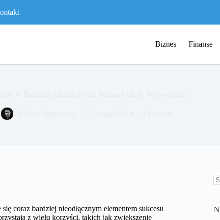
ontakt
Biznes
Finanse
ość w Biznesie: Dlaczego Jest Ważna i Jak Ją Wprowadzić
Michał Dąbrowski
21 lutego 2024
Pozostałe
B
w
 się coraz bardziej nieodłącznym elementem sukcesu
N
rzystają z wielu korzyści, takich jak zwiększenie