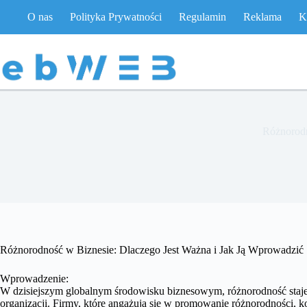
Przejdź
O nas
Polityka Prywatności
Regulamin
Reklama
K
do
treści
Różnorodn
Różnorodność w Biznesie: Dlaczego Jest Ważna i Jak Ją Wprowadzić
Wprowadzenie:
W dzisiejszym globalnym środowisku biznesowym, różnorodność staje
organizacji. Firmy, które angażują się w promowanie różnorodności, ko