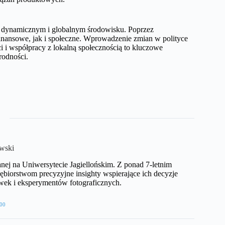
m dynamicznym i globalnym środowisku. Poprzez
inansowe, jak i społeczne. Wprowadzenie zmian w polityce
 i współpracy z lokalną społecznością to kluczowe
rodności.
wski
anej na Uniwersytecie Jagiellońskim. Z ponad 7-letnim
biorstwom precyzyjne insighty wspierające ich decyzje
wek i eksperymentów fotograficznych.
00