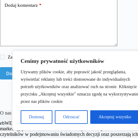
Dodaj komentarz
*
Zapisz moje imię i nazwisko, adres e-mail i stronę internetową w 
Cenimy prywatność użytkowników
Używamy plików cookie, aby poprawić jakość przeglądania,
Dodaj komentarz
wyświetlać reklamy lub treści dostosowane do indywidualnych
potrzeb użytkowników oraz analizować ruch na stronie. Kliknięcie
przycisku „Akceptuj wszystkie” oznacza zgodę na wykorzystywani
przez nas plików cookie.
O nas
Dostosuj
Odrzucać
Akceptuj wszystko
​ebWEB.pl to portal internetowy oferujący aktualne informacje i porady 
marketing, prawo oraz e-commerce. Naszym celem jest dostarczanie rzet
czytelników w podejmowaniu świadomych decyzji oraz poszerzają ich