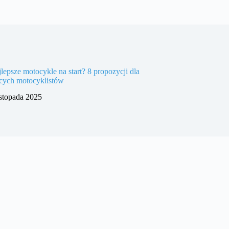
jlepsze motocykle na start? 8 propozycji dla
ących motocyklistów
istopada 2025