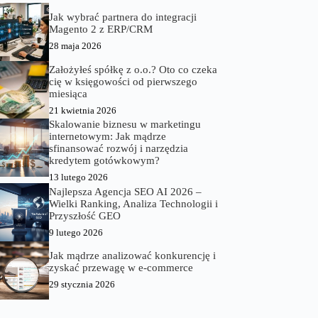
Jak wybrać partnera do integracji
Magento 2 z ERP/CRM
28 maja 2026
Założyłeś spółkę z o.o.? Oto co czeka
cię w księgowości od pierwszego
miesiąca
21 kwietnia 2026
Skalowanie biznesu w marketingu
internetowym: Jak mądrze
sfinansować rozwój i narzędzia
kredytem gotówkowym?
13 lutego 2026
Najlepsza Agencja SEO AI 2026 –
Wielki Ranking, Analiza Technologii i
Przyszłość GEO
9 lutego 2026
Jak mądrze analizować konkurencję i
zyskać przewagę w e‑commerce
29 stycznia 2026