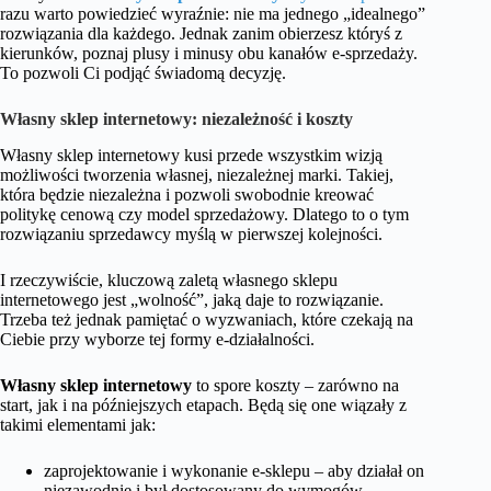
razu warto powiedzieć wyraźnie: nie ma jednego „idealnego”
rozwiązania dla każdego. Jednak zanim obierzesz któryś z
kierunków, poznaj plusy i minusy obu kanałów e-sprzedaży.
To pozwoli Ci podjąć świadomą decyzję.
Własny sklep internetowy: niezależność i koszty
Własny sklep internetowy kusi przede wszystkim wizją
możliwości tworzenia własnej, niezależnej marki. Takiej,
która będzie niezależna i pozwoli swobodnie kreować
politykę cenową czy model sprzedażowy. Dlatego to o tym
rozwiązaniu sprzedawcy myślą w pierwszej kolejności.
I rzeczywiście, kluczową zaletą własnego sklepu
internetowego jest „wolność”, jaką daje to rozwiązanie.
Trzeba też jednak pamiętać o wyzwaniach, które czekają na
Ciebie przy wyborze tej formy e-działalności.
Własny sklep internetowy
to spore koszty – zarówno na
start, jak i na późniejszych etapach. Będą się one wiązały z
takimi elementami jak:
zaprojektowanie i wykonanie e-sklepu – aby działał on
niezawodnie i był dostosowany do wymogów