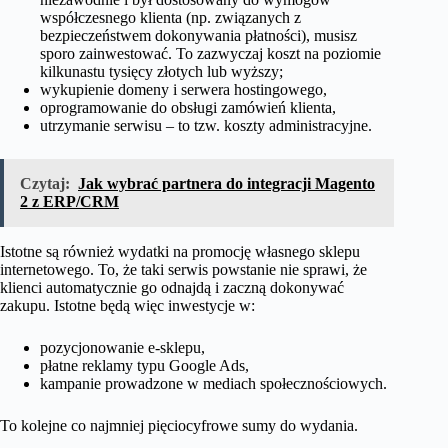
współczesnego klienta (np. związanych z
bezpieczeństwem dokonywania płatności), musisz
sporo zainwestować. To zazwyczaj koszt na poziomie
kilkunastu tysięcy złotych lub wyższy;
wykupienie domeny i serwera hostingowego,
oprogramowanie do obsługi zamówień klienta,
utrzymanie serwisu – to tzw. koszty administracyjne.
Czytaj:
Jak wybrać partnera do integracji Magento
2 z ERP/CRM
Istotne są również wydatki na promocję własnego sklepu
internetowego. To, że taki serwis powstanie nie sprawi, że
klienci automatycznie go odnajdą i zaczną dokonywać
zakupu. Istotne będą więc inwestycje w:
pozycjonowanie e-sklepu,
płatne reklamy typu Google Ads,
kampanie prowadzone w mediach społecznościowych.
To kolejne co najmniej pięciocyfrowe sumy do wydania.