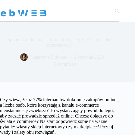
Przejdź
do
treści
Sprzedaż online na start: marketplace czy własny sklep
internetowy?
Katarzyna Urbanek
2 stycznia 2023
E-commerce
Czy wiesz, że aż 77% internautów dokonuje zakupów online ,
a liczba osób, które korzystają z kanału e-commerce
nieustannie się zwiększa? To wystarczający powód do tego,
aby zacząć prowadzić sprzedaż online. Chcesz dołączyć do
świata e-commerce? Na start odpowiedz sobie na ważne
pytanie: własny sklep internetowy czy marketplace? Poznaj
wady i zalety obu rozwiązań.