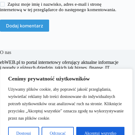
Zapisz moje imię i nazwisko, adres e-mail i stronę
internetową w tej przeglądarce do następnego komentowania.
Dodaj komentarz
O nas
​ebWEB.pl to portal internetowy oferujący aktualne informacje
i porady z różnych dziedzin, takich jak biznes, finanse, IT,
marketing, prawo oraz e-commerce. Naszym celem jest
Cenimy prywatność użytkowników
dostarczanie rzetelnych i inspirujących treści, które wspierają
czytelników w podejmowaniu świadomych decyzji oraz
poszerzają ich horyzonty.
Używamy plików cookie, aby poprawić jakość przeglądania,
wyświetlać reklamy lub treści dostosowane do indywidualnych
potrzeb użytkowników oraz analizować ruch na stronie. Kliknięcie
przycisku „Akceptuj wszystkie” oznacza zgodę na wykorzystywanie
przez nas plików cookie.
O nas
Copyright © 2026 -
Polityka Prywatności
Dostosuj
Odrzucać
Akceptuj wszystko