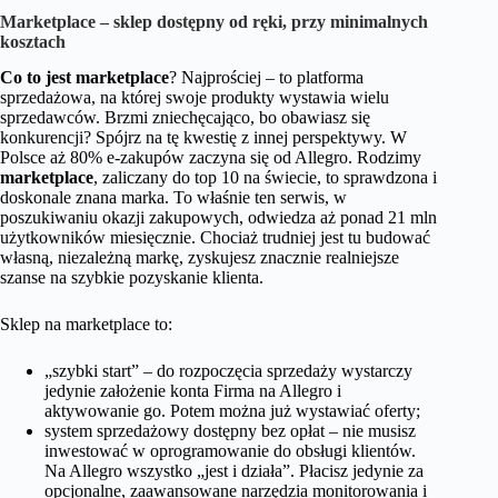
Marketplace – sklep dostępny od ręki, przy minimalnych
kosztach
Co to jest marketplace
? Najprościej – to platforma
sprzedażowa, na której swoje produkty wystawia wielu
sprzedawców. Brzmi zniechęcająco, bo obawiasz się
konkurencji? Spójrz na tę kwestię z innej perspektywy. W
Polsce aż 80% e-zakupów zaczyna się od Allegro. Rodzimy
marketplace
, zaliczany do top 10 na świecie, to sprawdzona i
doskonale znana marka. To właśnie ten serwis, w
poszukiwaniu okazji zakupowych, odwiedza aż ponad 21 mln
użytkowników miesięcznie. Chociaż trudniej jest tu budować
własną, niezależną markę, zyskujesz znacznie realniejsze
szanse na szybkie pozyskanie klienta.
Sklep na marketplace to:
„szybki start” – do rozpoczęcia sprzedaży wystarczy
jedynie założenie konta Firma na Allegro i
aktywowanie go. Potem można już wystawiać oferty;
system sprzedażowy dostępny bez opłat – nie musisz
inwestować w oprogramowanie do obsługi klientów.
Na Allegro wszystko „jest i działa”. Płacisz jedynie za
opcjonalne, zaawansowane narzędzia monitorowania i