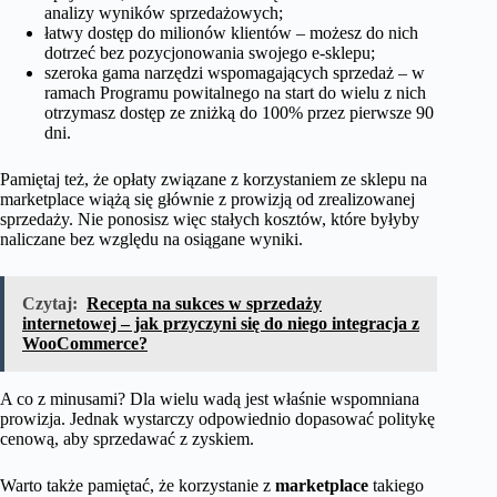
analizy wyników sprzedażowych;
łatwy dostęp do milionów klientów – możesz do nich
dotrzeć bez pozycjonowania swojego e-sklepu;
szeroka gama narzędzi wspomagających sprzedaż – w
ramach Programu powitalnego na start do wielu z nich
otrzymasz dostęp ze zniżką do 100% przez pierwsze 90
dni.
Pamiętaj też, że opłaty związane z korzystaniem ze sklepu na
marketplace wiążą się głównie z prowizją od zrealizowanej
sprzedaży. Nie ponosisz więc stałych kosztów, które byłyby
naliczane bez względu na osiągane wyniki.
Czytaj:
Recepta na sukces w sprzedaży
internetowej – jak przyczyni się do niego integracja z
WooCommerce?
A co z minusami? Dla wielu wadą jest właśnie wspomniana
prowizja. Jednak wystarczy odpowiednio dopasować politykę
cenową, aby sprzedawać z zyskiem.
Warto także pamiętać, że korzystanie z
marketplace
takiego