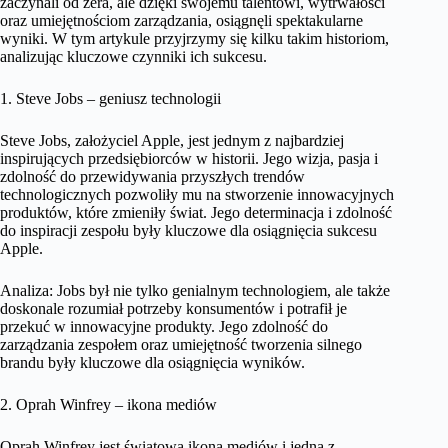
zaczynali od zera, ale dzięki swojemu talentowi, wytrwałości
oraz umiejętnościom zarządzania, osiągnęli spektakularne
wyniki. W tym artykule przyjrzymy się kilku takim historiom,
analizując kluczowe czynniki ich sukcesu.
1. Steve Jobs – geniusz technologii
Steve Jobs, założyciel Apple, jest jednym z najbardziej
inspirujących przedsiębiorców w historii. Jego wizja, pasja i
zdolność do przewidywania przyszłych trendów
technologicznych pozwoliły mu na stworzenie innowacyjnych
produktów, które zmieniły świat. Jego determinacja i zdolność
do inspiracji zespołu były kluczowe dla osiągnięcia sukcesu
Apple.
Analiza: Jobs był nie tylko genialnym technologiem, ale także
doskonale rozumiał potrzeby konsumentów i potrafił je
przekuć w innowacyjne produkty. Jego zdolność do
zarządzania zespołem oraz umiejętność tworzenia silnego
brandu były kluczowe dla osiągnięcia wyników.
2. Oprah Winfrey – ikona mediów
Oprah Winfrey jest światową ikoną mediów i jedną z