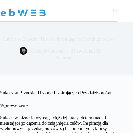
Przejdź
do
treści
Sukces w Biznesie: Historie Inspirujących Przedsiębiorców
Michał Dąbrowski
26 stycznia 2024
Pozostałe
Sukces w Biznesie: Historie Inspirujących Przedsiębiorców
Wprowadzenie
Sukces w biznesie wymaga ciężkiej pracy, determinacji i
nieustającego dążenia do osiągnięcia celów. Inspiracją dla
wielu nowych przedsiębiorców są historie innych, którzy