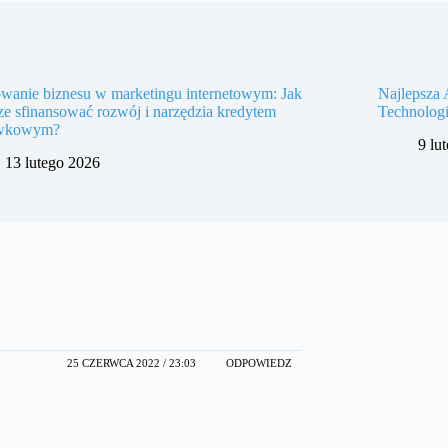
wanie biznesu w marketingu internetowym: Jak
Najlepsza 
e sfinansować rozwój i narzędzia kredytem
Technologi
wkowym?
9 lu
13 lutego 2026
25 CZERWCA 2022 / 23:03
ODPOWIEDZ