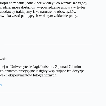
rlopu na żądanie jednak bez wiedzy i co ważniejsze zgody
ym idzie, może dostać on wypowiedzenie umowy w trybie
pracodawcy traktujemy jako naruszenie obowiązków
acownika zasad panujących w danym zakładzie pracy.
wski
anej na Uniwersytecie Jagiellońskim. Z ponad 7-letnim
biorstwom precyzyjne insighty wspierające ich decyzje
wek i eksperymentów fotograficznych.
00