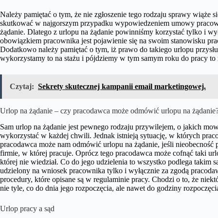
Należy pamiętać o tym, że nie zgłoszenie tego rodzaju sprawy wiąże
skutkować w najgorszym przypadku wypowiedzeniem umowy pracownikow
żądanie. Dlatego z urlopu na żądanie powinniśmy korzystać tylko i wył
obowiązkiem pracownika jest pojawienie się na swoim stanowisku p
Dodatkowo należy pamiętać o tym, iż prawo do takiego urlopu przysług
wykorzystamy to na stażu i pójdziemy w tym samym roku do pracy to nie
Czytaj:
Sekrety skutecznej kampanii email marketingowej.
Urlop na żądanie – czy pracodawca może odmówić urlopu na żądanie
Sam urlop na żądanie jest pewnego rodzaju przywilejem, o jakich mo
wykorzystać w każdej chwili. Jednak istnieją sytuację, w których prac
pracodawca może nam odmówić urlopu na żądanie, jeśli nieobecność 
firmie, w której pracuje. Oprócz tego pracodawca może cofnąć taki ur
której nie wiedział. Co do jego udzielenia to wszystko podlega taki
udzielony na wniosek pracownika tylko i wyłącznie za zgodą pracodaw
procedury, które opisane są w regulaminie pracy. Chodzi o to, że niekt
nie tyle, co do dnia jego rozpoczęcia, ale nawet do godziny rozpoczęci
Urlop pracy a sąd