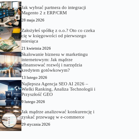
Jak wybrać partnera do integracji
Magento 2 z ERP/CRM
28 maja 2026
Założyłeś spółkę z o.o.? Oto co czeka
cię w księgowości od pierwszego
miesiąca
21 kwietnia 2026
Skalowanie biznesu w marketingu
internetowym: Jak mądrze
sfinansować rozwój i narzędzia
kredytem gotówkowym?
13 lutego 2026
Najlepsza Agencja SEO AI 2026 –
Wielki Ranking, Analiza Technologii i
Przyszłość GEO
9 lutego 2026
Jak mądrze analizować konkurencję i
zyskać przewagę w e‑commerce
29 stycznia 2026