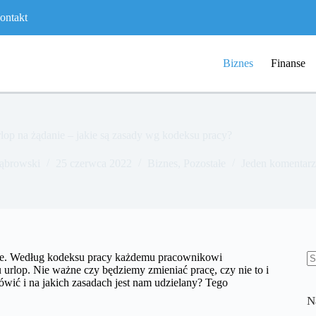
ontakt
Biznes
Finanse
lop na żądanie – jakie są zasady wg kodeksu pracy?
ąbrowski
25 czerwca 2022
Biznes
,
Pozostałe
Jeden komentarz
anie. Według kodeksu pracy każdemu pracownikowi
 urlop. Nie ważne czy będziemy zmieniać pracę, czy nie to i
B
ówić i na jakich zasadach jest nam udzielany? Tego
w
N