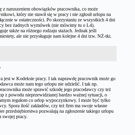
 się z naruszeniem obowiązków pracownika, co może
i, który nie stawił się w pracy i nie zgłosił urlopu na
ącznie w ostateczności. Po skorzystaniu ze wszystkich 4 dni
racy bez żadnych wymówek (nie mówimy tu o L4).
uje także na różnego rodzaju stażach. Jednak jeśli
stety, ale nie przysługuje nam kolejne 4 dni tzw. NŻ-tki.
?
wa jest w Kodeksie pracy. I tak naprawdę pracownik może go
odawca może nam tego urlopu nie udzielić. I tak np.
pracownika może sprawić szkodę jego pracodawcy czy też
lop z powodu nieprzewidzianej bardzo ważnej sytuacji, o
m samym regułom co urlop wypoczynkowy. I może być tylko
cy. Spora ilość zakładów, czy też firm ma swoje własne
óre przedsiębiorstwa pozwalają na zgłoszenie takiego urlopu
a swojej pracy.