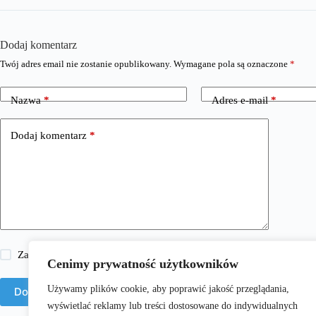
Dodaj komentarz
Twój adres email nie zostanie opublikowany.
Wymagane pola są oznaczone
*
Nazwa
*
Adres e-mail
*
Dodaj komentarz
*
Zapisz moje imię i nazwisko, adres e-mail i stronę internetową w 
Cenimy prywatność użytkowników
Używamy plików cookie, aby poprawić jakość przeglądania,
Dodaj komentarz
wyświetlać reklamy lub treści dostosowane do indywidualnych