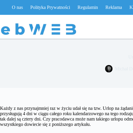
Przejdź
O nas
Polityka Prywatności
Regulamin
Reklama
K
do
treści
Ur
Michał D
Każdy z nas przynajmniej raz w życiu udał się na tzw. Urlop na żąd
przysługują 4 dni w ciągu całego roku kalendarzowego na tego rodzaju
tak dalej są cztery dni. Czy pracodawca może nam takiego urlopu odm
wszystkiego dowiecie się z poniższego artykułu.