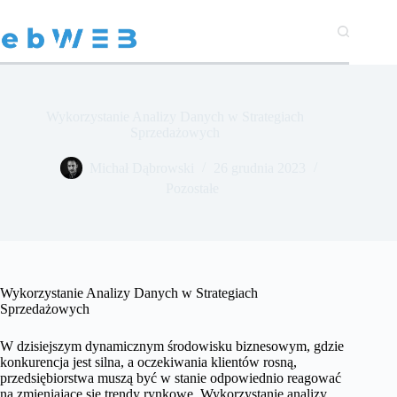
Przejdź
do
treści
Wykorzystanie Analizy Danych w Strategiach
Sprzedażowych
Michał Dąbrowski
26 grudnia 2023
Pozostałe
Wykorzystanie Analizy Danych w Strategiach
Sprzedażowych
W dzisiejszym dynamicznym środowisku biznesowym, gdzie
konkurencja jest silna, a oczekiwania klientów rosną,
przedsiębiorstwa muszą być w stanie odpowiednio reagować
na zmieniające się trendy rynkowe. Wykorzystanie analizy