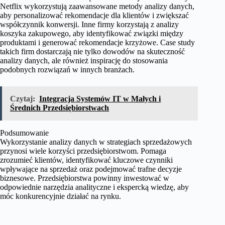
Netflix wykorzystują zaawansowane metody analizy danych,
aby personalizować rekomendacje dla klientów i zwiększać
współczynnik konwersji. Inne firmy korzystają z analizy
koszyka zakupowego, aby identyfikować związki między
produktami i generować rekomendacje krzyżowe. Case study
takich firm dostarczają nie tylko dowodów na skuteczność
analizy danych, ale również inspirację do stosowania
podobnych rozwiązań w innych branżach.
Czytaj:
Integracja Systemów IT w Małych i
Średnich Przedsiębiorstwach
Podsumowanie
Wykorzystanie analizy danych w strategiach sprzedażowych
przynosi wiele korzyści przedsiębiorstwom. Pomaga
zrozumieć klientów, identyfikować kluczowe czynniki
wpływające na sprzedaż oraz podejmować trafne decyzje
biznesowe. Przedsiębiorstwa powinny inwestować w
odpowiednie narzędzia analityczne i ekspercką wiedzę, aby
móc konkurencyjnie działać na rynku.