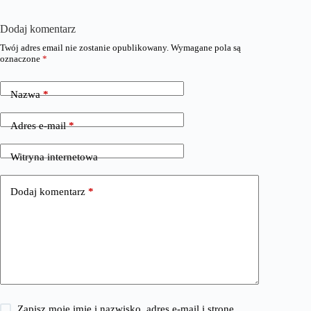
Dodaj komentarz
Twój adres email nie zostanie opublikowany.
Wymagane pola są
oznaczone
*
Nazwa
*
Adres e-mail
*
Witryna internetowa
Dodaj komentarz
*
Zapisz moje imię i nazwisko, adres e-mail i stronę