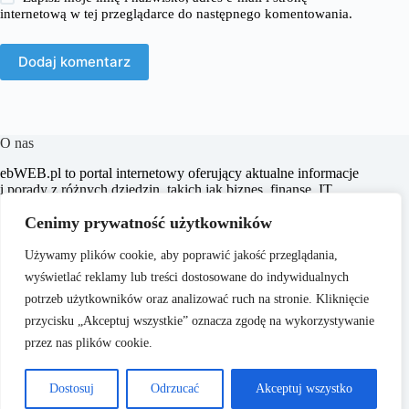
internetową w tej przeglądarce do następnego komentowania.
Dodaj komentarz
O nas
​ebWEB.pl to portal internetowy oferujący aktualne informacje
i porady z różnych dziedzin, takich jak biznes, finanse, IT,
marketing, prawo oraz e-commerce. Naszym celem jest
Cenimy prywatność użytkowników
dostarczanie rzetelnych i inspirujących treści, które wspierają
czytelników w podejmowaniu świadomych decyzji oraz
poszerzają ich horyzonty.
Używamy plików cookie, aby poprawić jakość przeglądania,
wyświetlać reklamy lub treści dostosowane do indywidualnych
potrzeb użytkowników oraz analizować ruch na stronie. Kliknięcie
przycisku „Akceptuj wszystkie” oznacza zgodę na wykorzystywanie
przez nas plików cookie.
O nas
Copyright © 2026 -
Polityka Prywatności
Dostosuj
Odrzucać
Akceptuj wszystko
ebweb.pl
Regulamin