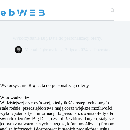
Przejdź
do
treści
Wykorzystanie Big Data do personalizacji oferty.
Michał Dąbrowski
3 lipca 2024
Pozostałe
Wykorzystanie Big Data do personalizacji oferty
Wprowadzenie:
W dzisiejszej erze cyfrowej, kiedy ilość dostępnych danych
stale rośnie, przedsiębiorstwa mają coraz większe możliwości
wykorzystania tych informacji do personalizowania oferty dla
swoich klientów. Big Data, czyli duże zbiory danych, stały się
jednym z najważniejszych narzędzi, które umożliwiają firmom
analizę informacji i dostosowanie swoich produktów i usług