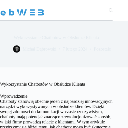
Przejdź
do
treści
Wykorzystanie Chatbotów w Obsłudze Klienta
Michał Dąbrowski
7 lutego 2024
Pozostałe
Wykorzystanie Chatbotów w Obsłudze Klienta
Wprowadzenie
Chatboty stanowią obecnie jeden z najbardziej innowacyjnych
narzędzi wykorzystywanych w obsłudze klientów. Dzięki
swojej zdolności do komunikacji w czasie rzeczywistym,
chatboty mają potencjał znacząco zrewolucjonizować sposób,
w jaki firmy prowadzą relacje z klientami. W tym artykule
przyjrzymy się bliżej temu, jak chatboty mogą być skutecznie