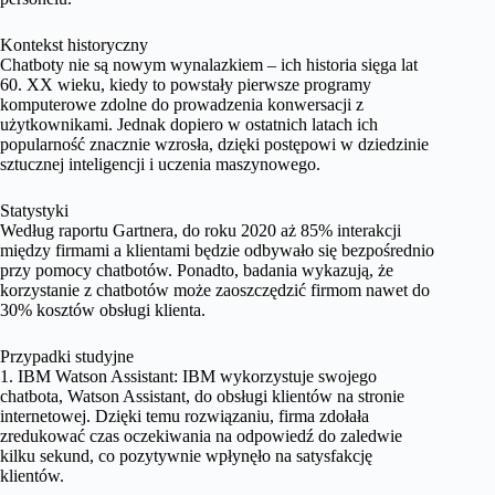
Kontekst historyczny
Chatboty nie są nowym wynalazkiem – ich historia sięga lat
60. XX wieku, kiedy to powstały pierwsze programy
komputerowe zdolne do prowadzenia konwersacji z
użytkownikami. Jednak dopiero w ostatnich latach ich
popularność znacznie wzrosła, dzięki postępowi w dziedzinie
sztucznej inteligencji i uczenia maszynowego.
Statystyki
Według raportu Gartnera, do roku 2020 aż 85% interakcji
między firmami a klientami będzie odbywało się bezpośrednio
przy pomocy chatbotów. Ponadto, badania wykazują, że
korzystanie z chatbotów może zaoszczędzić firmom nawet do
30% kosztów obsługi klienta.
Przypadki studyjne
1. IBM Watson Assistant: IBM wykorzystuje swojego
chatbota, Watson Assistant, do obsługi klientów na stronie
internetowej. Dzięki temu rozwiązaniu, firma zdołała
zredukować czas oczekiwania na odpowiedź do zaledwie
kilku sekund, co pozytywnie wpłynęło na satysfakcję
klientów.