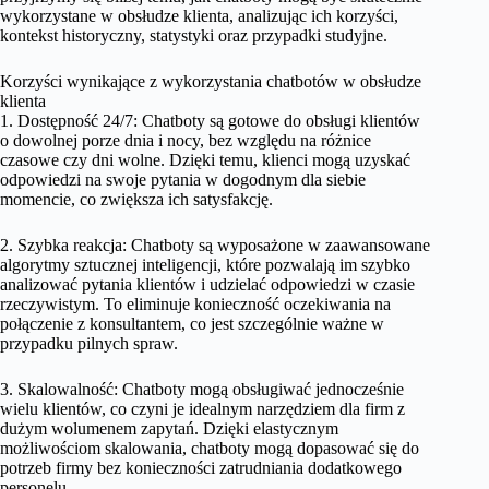
wykorzystane w obsłudze klienta, analizując ich korzyści,
kontekst historyczny, statystyki oraz przypadki studyjne.
Korzyści wynikające z wykorzystania chatbotów w obsłudze
klienta
1. Dostępność 24/7: Chatboty są gotowe do obsługi klientów
o dowolnej porze dnia i nocy, bez względu na różnice
czasowe czy dni wolne. Dzięki temu, klienci mogą uzyskać
odpowiedzi na swoje pytania w dogodnym dla siebie
momencie, co zwiększa ich satysfakcję.
2. Szybka reakcja: Chatboty są wyposażone w zaawansowane
algorytmy sztucznej inteligencji, które pozwalają im szybko
analizować pytania klientów i udzielać odpowiedzi w czasie
rzeczywistym. To eliminuje konieczność oczekiwania na
połączenie z konsultantem, co jest szczególnie ważne w
przypadku pilnych spraw.
3. Skalowalność: Chatboty mogą obsługiwać jednocześnie
wielu klientów, co czyni je idealnym narzędziem dla firm z
dużym wolumenem zapytań. Dzięki elastycznym
możliwościom skalowania, chatboty mogą dopasować się do
potrzeb firmy bez konieczności zatrudniania dodatkowego
personelu.